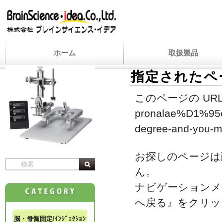
ホーム
取扱製品
指定されたペ
このページの URL
pronalae%D1%95en
degree-and-you-m
お探しのページは
ん。
ナビゲーションメ
へ戻る』をクリッ
脳・脊髄固定/ｲﾝｼﾞｪｸｼｮﾝ