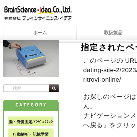
ホーム
取扱製品
指定されたペ
このページの URL
dating-site-2/202
ritrovi-online/
お探しのページは
ん。
ナビゲーションメ
脳・脊髄固定/ｲﾝｼﾞｪｸｼｮﾝ
へ戻る』をクリッ
行動解析・記憶学習