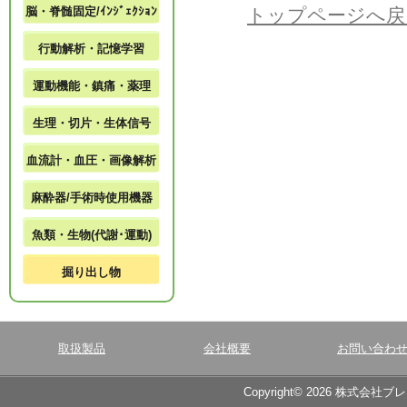
脳・脊髄固定/ｲﾝｼﾞｪｸｼｮﾝ
トップページへ戻
行動解析・記憶学習
運動機能・鎮痛・薬理
生理・切片・生体信号
血流計・血圧・画像解析
麻酔器/手術時使用機器
魚類・生物(代謝･運動)
掘り出し物
取扱製品
会社概要
お問い合わ
Copyright© 2026 株式会社ブ