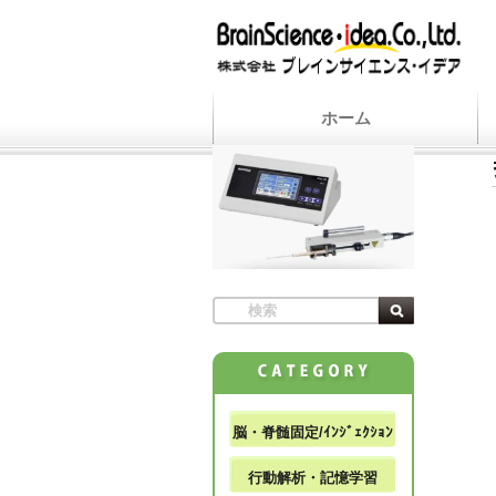
ホーム
脳・脊髄固定/ｲﾝｼﾞｪｸｼｮﾝ
行動解析・記憶学習