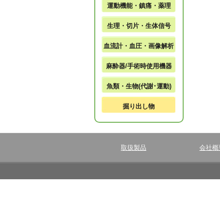
運動機能・鎮痛・薬理
生理・切片・生体信号
血流計・血圧・画像解析
麻酔器/手術時使用機器
魚類・生物(代謝･運動)
掘り出し物
取扱製品
会社概