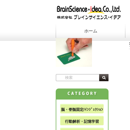
ホーム
脳・脊髄固定/ｲﾝｼﾞｪｸｼｮﾝ
行動解析・記憶学習