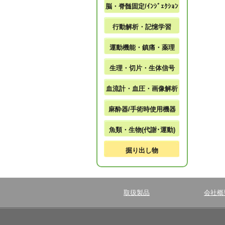
脳・脊髄固定/ｲﾝｼﾞｪｸｼｮﾝ
行動解析・記憶学習
運動機能・鎮痛・薬理
生理・切片・生体信号
血流計・血圧・画像解析
麻酔器/手術時使用機器
魚類・生物(代謝･運動)
掘り出し物
取扱製品
会社概