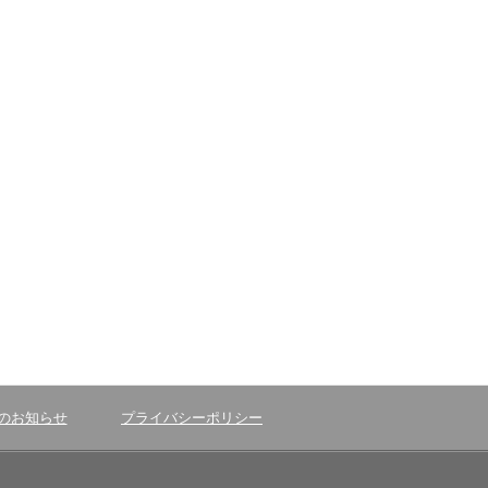
のお知らせ
プライバシーポリシー