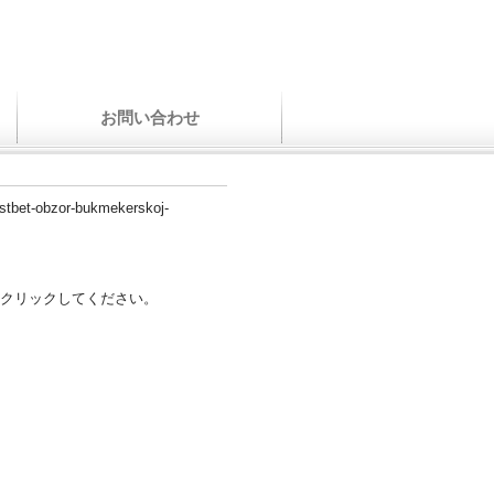
お問い合わせ
ostbet-obzor-bukmekerskoj-
クリックしてください。