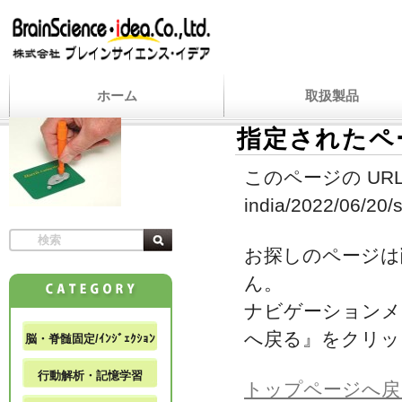
ホーム
取扱製品
指定されたペ
このページの URL
india/2022/06/20/s
お探しのページは
ん。
ナビゲーションメ
へ戻る』をクリッ
脳・脊髄固定/ｲﾝｼﾞｪｸｼｮﾝ
行動解析・記憶学習
トップページへ戻