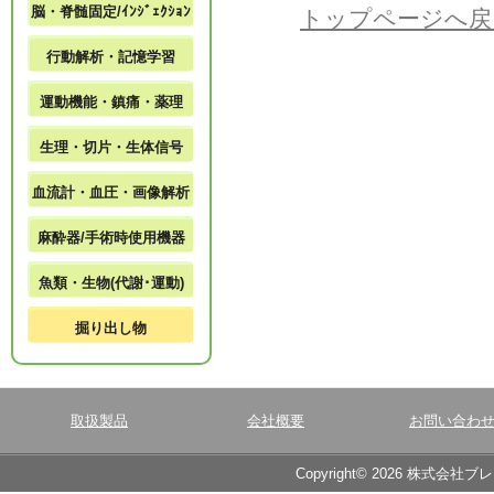
脳・脊髄固定/ｲﾝｼﾞｪｸｼｮﾝ
トップページへ戻
行動解析・記憶学習
運動機能・鎮痛・薬理
生理・切片・生体信号
血流計・血圧・画像解析
麻酔器/手術時使用機器
魚類・生物(代謝･運動)
掘り出し物
取扱製品
会社概要
お問い合わ
Copyright© 2026 株式会社ブ