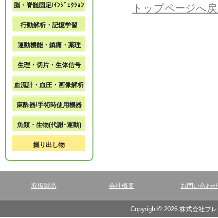
脳・脊髄固定/ｲﾝｼﾞｪｸｼｮﾝ
トップページへ戻
行動解析・記憶学習
運動機能・鎮痛・薬理
生理・切片・生体信号
血流計・血圧・画像解析
麻酔器/手術時使用機器
魚類・生物(代謝･運動)
掘り出し物
取扱製品
会社概要
お問い合わ
Copyright© 2026 株式会社ブ