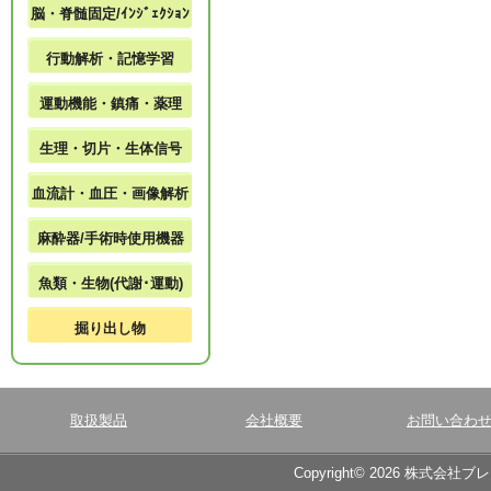
脳・脊髄固定/ｲﾝｼﾞｪｸｼｮﾝ
行動解析・記憶学習
運動機能・鎮痛・薬理
生理・切片・生体信号
血流計・血圧・画像解析
麻酔器/手術時使用機器
魚類・生物(代謝･運動)
掘り出し物
取扱製品
会社概要
お問い合わ
Copyright© 2026 株式会社ブ