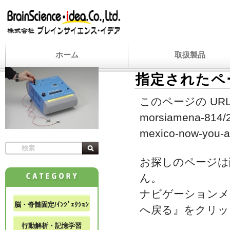
ホーム
取扱製品
指定されたペ
このページの URL
morsiamena-814/20
mexico-now-you-a
お探しのページは
ん。
ナビゲーションメ
脳・脊髄固定/ｲﾝｼﾞｪｸｼｮﾝ
へ戻る』をクリッ
行動解析・記憶学習