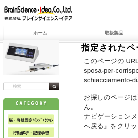
ホーム
取扱製品
指定されたペ
このページの URL
sposa-per-corrispo
schiacciamento-di
お探しのページは
ん。
ナビゲーションメ
脳・脊髄固定/ｲﾝｼﾞｪｸｼｮﾝ
へ戻る』をクリッ
行動解析・記憶学習