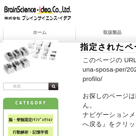
ホーム
取扱製品
指定されたペ
このページの URL
una-sposa-per/2023
profilo/
お探しのページは
ん。
ナビゲーションメ
脳・脊髄固定/ｲﾝｼﾞｪｸｼｮﾝ
へ戻る』をクリッ
行動解析・記憶学習