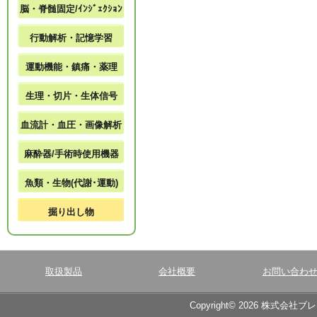
脳・脊髄固定/ｲﾝｼﾞｪｸｼｮﾝ
行動解析・記憶学習
運動機能・鎮痛・薬理
生理・切片・生体信号
血流計・血圧・画像解析
麻酔器/手術時使用機器
魚類・生物(代謝･運動)
掘り出し物
取扱製品
会社概要
お問い合わ
Copyright© 2026 株式会社ブ