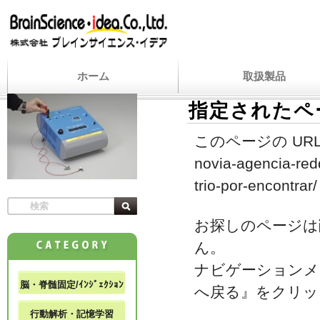
ホーム
取扱製品
指定されたペ
このページの URL
novia-agencia-redd
trio-por-encontrar/
お探しのページは
ん。
ナビゲーションメ
脳・脊髄固定/ｲﾝｼﾞｪｸｼｮﾝ
へ戻る』をクリッ
行動解析・記憶学習