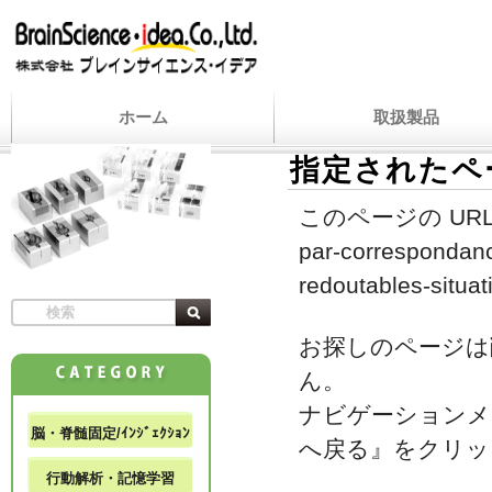
ホーム
取扱製品
指定されたペ
このページの URL
par-correspondanc
redoutables-situat
お探しのページは
ん。
ナビゲーションメ
脳・脊髄固定/ｲﾝｼﾞｪｸｼｮﾝ
へ戻る』をクリッ
行動解析・記憶学習