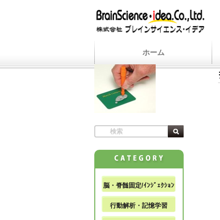
ホーム
脳・脊髄固定/ｲﾝｼﾞｪｸｼｮﾝ
行動解析・記憶学習