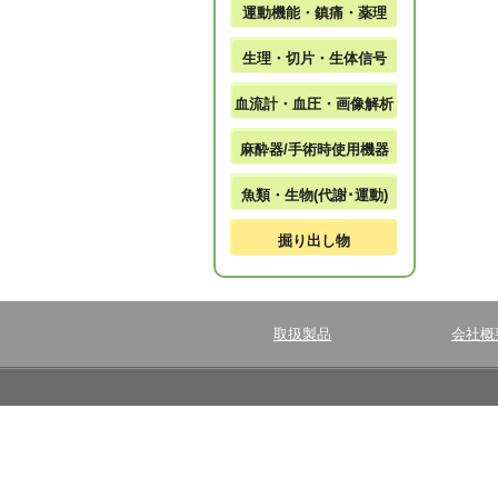
運動機能・鎮痛・薬理
生理・切片・生体信号
血流計・血圧・画像解析
麻酔器/手術時使用機器
魚類・生物(代謝･運動)
掘り出し物
取扱製品
会社概