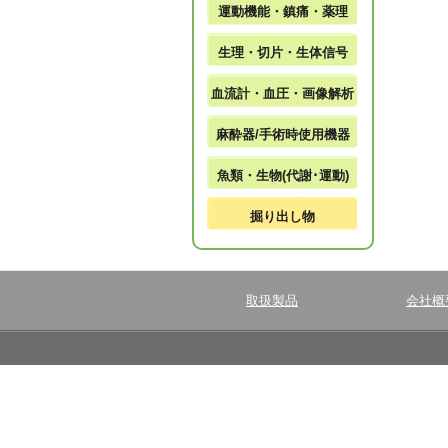
運動機能・鎮痛・薬理
生理・切片・生体信号
血流計・血圧・画像解析
麻酔器/手術時使用機器
魚類・生物(代謝･運動)
掘り出し物
取扱製品
会社概