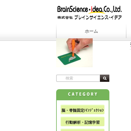
ホーム
脳・脊髄固定/ｲﾝｼﾞｪｸｼｮﾝ
行動解析・記憶学習