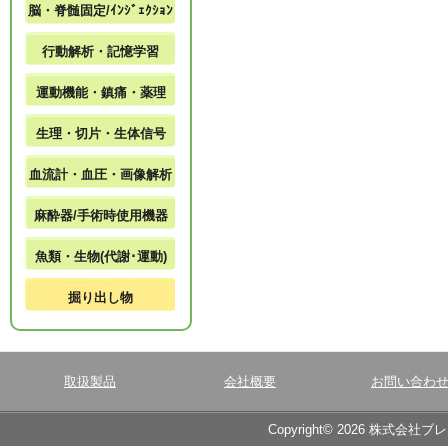
脳・脊髄固定/ｲﾝｼﾞｪｸｼｮﾝ
行動解析・記憶学習
運動機能・鎮痛・薬理
生理・切片・生体信号
血流計・血圧・画像解析
麻酔器/手術時使用機器
魚類・生物(代謝･運動)
掘り出し物
取扱製品
会社概要
お問い合わ
Copyright© 2026 株式会社ブ