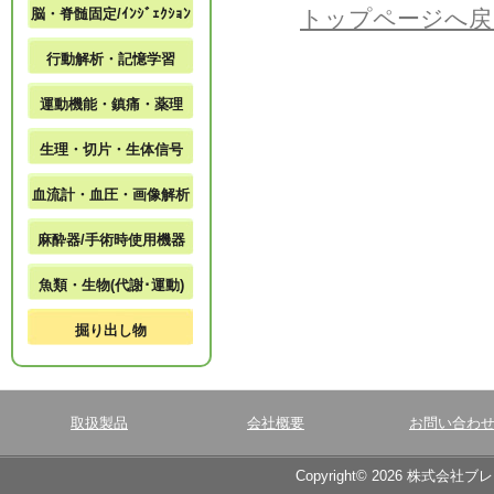
脳・脊髄固定/ｲﾝｼﾞｪｸｼｮﾝ
トップページへ戻
行動解析・記憶学習
運動機能・鎮痛・薬理
生理・切片・生体信号
血流計・血圧・画像解析
麻酔器/手術時使用機器
魚類・生物(代謝･運動)
掘り出し物
取扱製品
会社概要
お問い合わ
Copyright© 2026 株式会社ブ