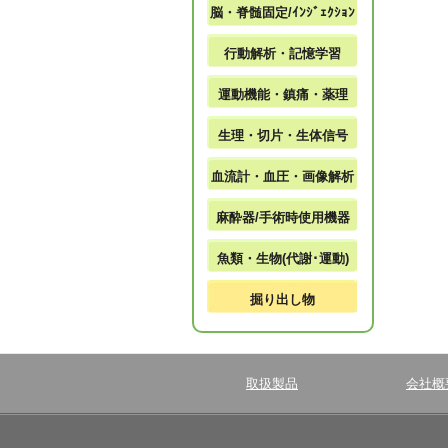
脳・脊髄固定/ｲﾝｼﾞｪｸｼｮﾝ
行動解析・記憶学習
運動機能・鎮痛・薬理
生理・切片・生体信号
血流計・血圧・画像解析
麻酔器/手術時使用機器
魚類・生物(代謝･運動)
掘り出し物
取扱製品
会社概