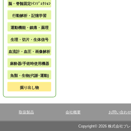
脳・脊髄固定/ｲﾝｼﾞｪｸｼｮﾝ
行動解析・記憶学習
運動機能・鎮痛・薬理
生理・切片・生体信号
血流計・血圧・画像解析
麻酔器/手術時使用機器
魚類・生物(代謝･運動)
掘り出し物
取扱製品
会社概要
お問い合わ
Copyright© 2026 株式会社ブ