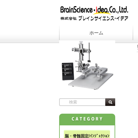
ホーム
脳・脊髄固定/ｲﾝｼﾞｪｸｼｮﾝ