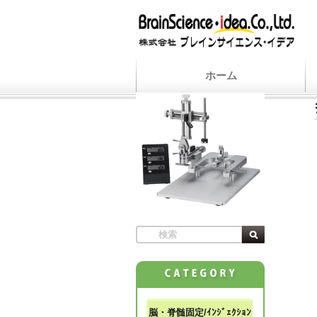
ホーム
脳・脊髄固定/ｲﾝｼﾞｪｸｼｮﾝ