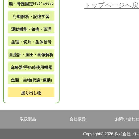
脳・脊髄固定/ｲﾝｼﾞｪｸｼｮﾝ
トップページへ戻
行動解析・記憶学習
運動機能・鎮痛・薬理
生理・切片・生体信号
血流計・血圧・画像解析
麻酔器/手術時使用機器
魚類・生物(代謝･運動)
掘り出し物
取扱製品
会社概要
お問い合わ
Copyright© 2026 株式会社ブ