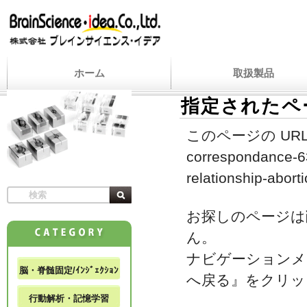
ホーム
取扱製品
指定されたペ
このページの URL
correspondance-63
relationship-aborti
お探しのページは
ん。
ナビゲーションメ
脳・脊髄固定/ｲﾝｼﾞｪｸｼｮﾝ
へ戻る』をクリッ
行動解析・記憶学習