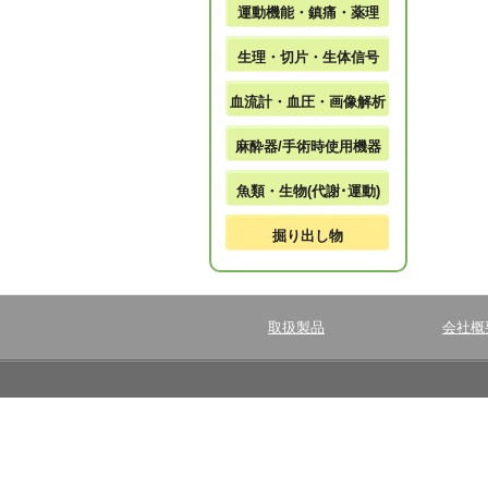
運動機能・鎮痛・薬理
生理・切片・生体信号
血流計・血圧・画像解析
麻酔器/手術時使用機器
魚類・生物(代謝･運動)
掘り出し物
取扱製品
会社概