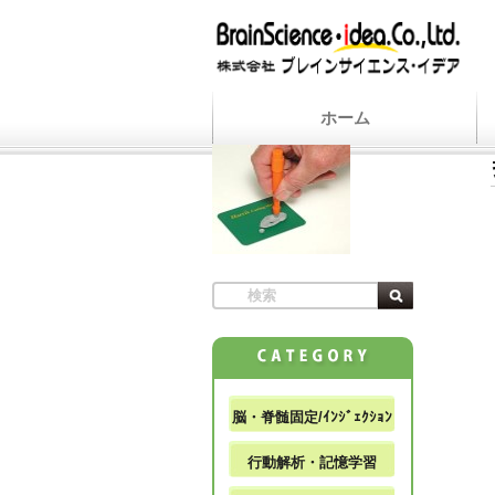
ホーム
脳・脊髄固定/ｲﾝｼﾞｪｸｼｮﾝ
行動解析・記憶学習