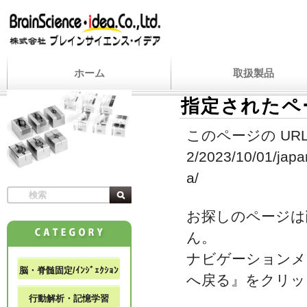
ホーム
取扱製品
指定されたペ
このページの URL
2/2023/10/01/japa
a/
お探しのページは
ん。
ナビゲーションメ
脳・脊髄固定/ｲﾝｼﾞｪｸｼｮﾝ
へ戻る』をクリッ
行動解析・記憶学習