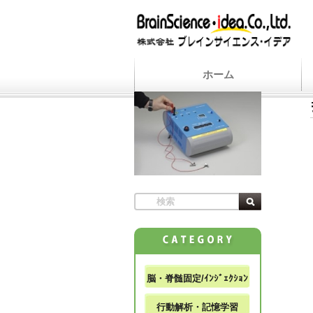
ホーム
脳・脊髄固定/ｲﾝｼﾞｪｸｼｮﾝ
行動解析・記憶学習