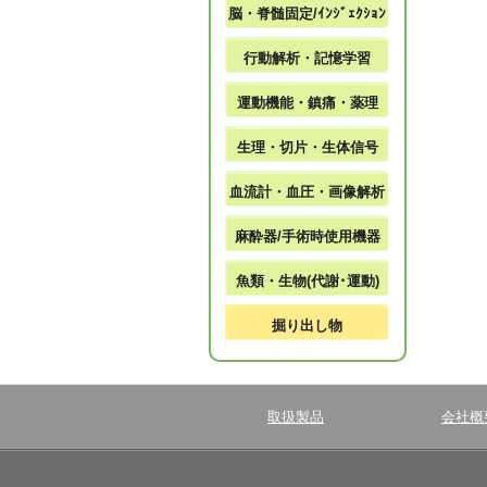
脳・脊髄固定/ｲﾝｼﾞｪｸｼｮﾝ
行動解析・記憶学習
運動機能・鎮痛・薬理
生理・切片・生体信号
血流計・血圧・画像解析
麻酔器/手術時使用機器
魚類・生物(代謝･運動)
掘り出し物
取扱製品
会社概