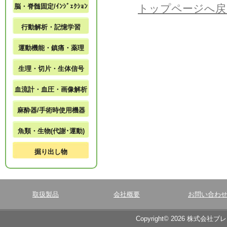
脳・脊髄固定/ｲﾝｼﾞｪｸｼｮﾝ
トップページへ戻
行動解析・記憶学習
運動機能・鎮痛・薬理
生理・切片・生体信号
血流計・血圧・画像解析
麻酔器/手術時使用機器
魚類・生物(代謝･運動)
掘り出し物
取扱製品
会社概要
お問い合わ
Copyright© 2026 株式会社ブ