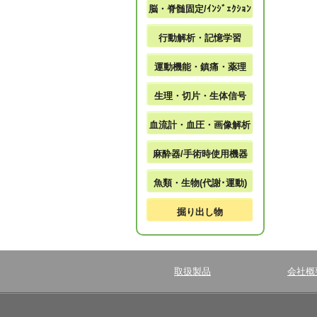
脳・脊髄固定/ｲﾝｼﾞｪｸｼｮﾝ
行動解析・記憶学習
運動機能・鎮痛・薬理
生理・切片・生体信号
血流計・血圧・画像解析
麻酔器/手術時使用機器
魚類・生物(代謝･運動)
掘り出し物
取扱製品
会社概