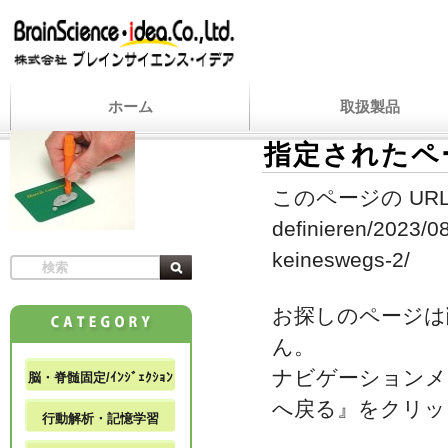
ホーム
取扱製品
指定されたペ
このページの URL
definieren/2023/08
keineswegs-2/
お探しのページは
ん。
ナビゲーションメ
脳・脊髄固定/ｲﾝｼﾞｪｸｼｮﾝ
へ戻る』をクリッ
行動解析・記憶学習