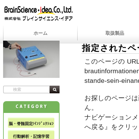
ホーム
取扱製品
指定されたペ
このページの URL
brautinformation
stande-sein-einan
お探しのページは
ん。
ナビゲーションメ
脳・脊髄固定/ｲﾝｼﾞｪｸｼｮﾝ
へ戻る』をクリッ
行動解析・記憶学習