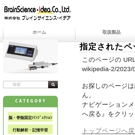
ホーム
取扱製品
指定されたペ
このページの URL
wikipedia-2/2023/0
お探しのページは
ん。
ナビゲーションメ
へ戻る』をクリッ
脳・脊髄固定/ｲﾝｼﾞｪｸｼｮﾝ
トップページへ戻
行動解析・記憶学習