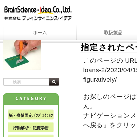
ホーム
取扱製品
指定されたペ
このページの URL
loans-2/2023/04/1
figuratively/
お探しのページは
ん。
ナビゲーションメ
脳・脊髄固定/ｲﾝｼﾞｪｸｼｮﾝ
へ戻る』をクリッ
行動解析・記憶学習