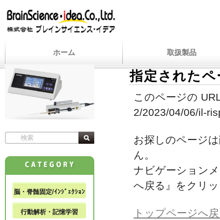
ホーム
取扱製品
指定されたペ
このページの URL
2/2023/04/06/il-ri
お探しのページは
ん。
ナビゲーションメ
へ戻る』をクリッ
脳・脊髄固定/ｲﾝｼﾞｪｸｼｮﾝ
トップページへ戻
行動解析・記憶学習