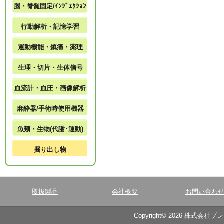
脳・脊髄固定/ｲﾝｼﾞｪｸｼｮﾝ
行動解析・記憶学習
運動機能・鎮痛・薬理
生理・切片・生体信号
血流計・血圧・画像解析
麻酔器/手術時使用機器
魚類・生物(代謝･運動)
掘り出し物
取扱製品
会社概要
お問い合わ
Copyright© 2026 株式会社ブ