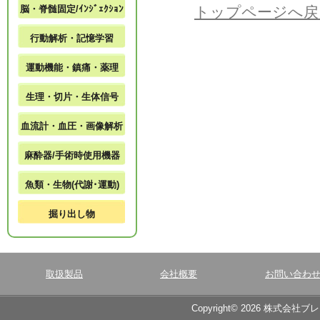
脳・脊髄固定/ｲﾝｼﾞｪｸｼｮﾝ
トップページへ戻
行動解析・記憶学習
運動機能・鎮痛・薬理
生理・切片・生体信号
血流計・血圧・画像解析
麻酔器/手術時使用機器
魚類・生物(代謝･運動)
掘り出し物
取扱製品
会社概要
お問い合わ
Copyright© 2026 株式会社ブ