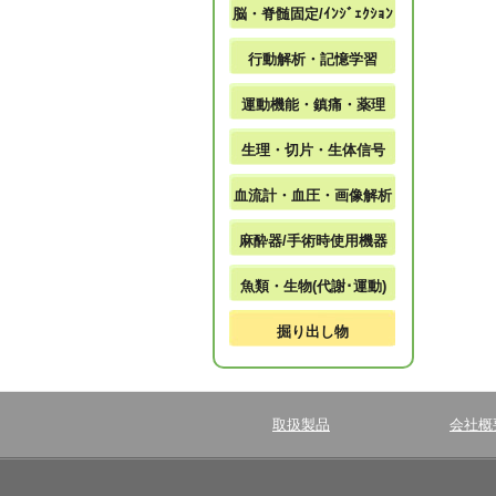
脳・脊髄固定/ｲﾝｼﾞｪｸｼｮﾝ
行動解析・記憶学習
運動機能・鎮痛・薬理
生理・切片・生体信号
血流計・血圧・画像解析
麻酔器/手術時使用機器
魚類・生物(代謝･運動)
掘り出し物
取扱製品
会社概