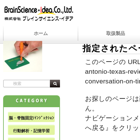
ホーム
取扱製品
指定されたペ
このページの URL
antonio-texas-rev
conversation-on-tin
お探しのページは
ん。
ナビゲーションメ
脳・脊髄固定/ｲﾝｼﾞｪｸｼｮﾝ
へ戻る』をクリッ
行動解析・記憶学習