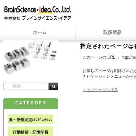
ホーム
取扱製品
指定されたページは
このページの URL ：
http://b
お探しのページは削除された
ナビゲーションメニューから
トップページへ戻る
脳・脊髄固定/ｲﾝｼﾞｪｸｼｮﾝ
行動解析・記憶学習