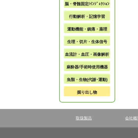
脳・脊髄固定/ｲﾝｼﾞｪｸｼｮﾝ
行動解析・記憶学習
運動機能・鎮痛・薬理
生理・切片・生体信号
血流計・血圧・画像解析
麻酔器/手術時使用機器
魚類・生物(代謝･運動)
掘り出し物
取扱製品
会社概