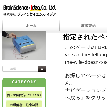
ホーム
取扱製品
指定されたペ
このページの URL
versandbestellung-
the-wife-doesn-t-s
お探しのページは
ん。
ナビゲーションメ
脳・脊髄固定/ｲﾝｼﾞｪｸｼｮﾝ
へ戻る』をクリッ
行動解析・記憶学習