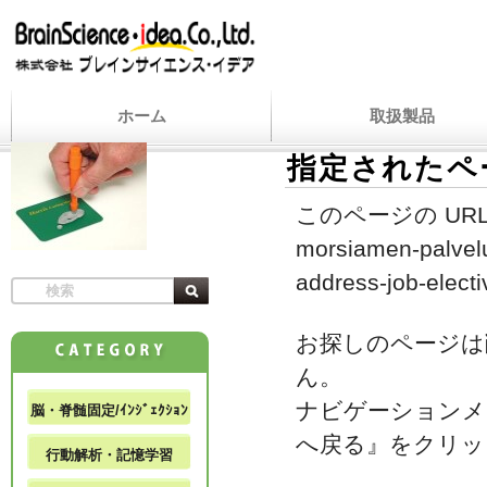
ホーム
取扱製品
指定されたペ
このページの URL
morsiamen-palvelu
address-job-electiv
お探しのページは
ん。
ナビゲーションメ
脳・脊髄固定/ｲﾝｼﾞｪｸｼｮﾝ
へ戻る』をクリッ
行動解析・記憶学習