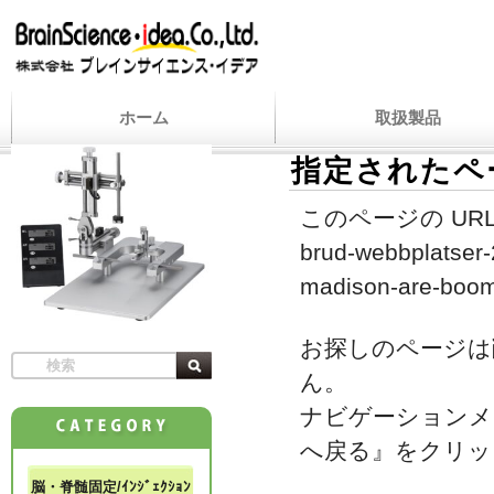
ホーム
取扱製品
指定されたペ
このページの URL
brud-webbplatser-
madison-are-boomi
お探しのページは
ん。
ナビゲーションメ
へ戻る』をクリッ
脳・脊髄固定/ｲﾝｼﾞｪｸｼｮﾝ