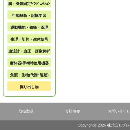
脳・脊髄固定/ｲﾝｼﾞｪｸｼｮﾝ
行動解析・記憶学習
運動機能・鎮痛・薬理
生理・切片・生体信号
血流計・血圧・画像解析
麻酔器/手術時使用機器
魚類・生物(代謝･運動)
掘り出し物
取扱製品
会社概要
お問い合わ
Copyright© 2026 株式会社ブ