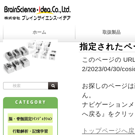
ホーム
取扱製品
指定されたペ
このページの URL
2/2023/04/30/cosic
お探しのページは
ん。
ナビゲーションメ
へ戻る』をクリッ
脳・脊髄固定/ｲﾝｼﾞｪｸｼｮﾝ
トップページへ戻
行動解析・記憶学習