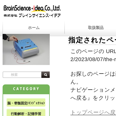
ホーム
取扱製品
指定されたペ
このページの URL
2/2023/08/07/the-r
お探しのページは
ん。
ナビゲーションメ
へ戻る』をクリッ
脳・脊髄固定/ｲﾝｼﾞｪｸｼｮﾝ
トップページへ戻
行動解析・記憶学習