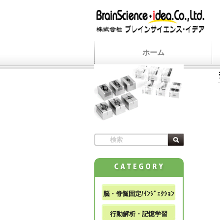
ホーム
脳・脊髄固定/ｲﾝｼﾞｪｸｼｮﾝ
行動解析・記憶学習